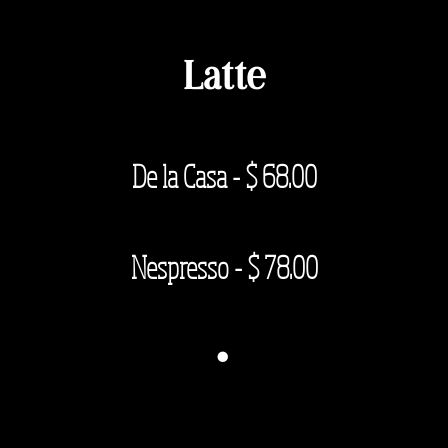
Latte
De la Casa - $
68.00
Nespresso - $ 78.00
·