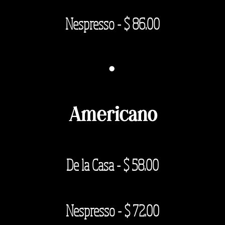
Nespresso - $ 86.00
·
Americano
De la Casa - $
58.00
Nespresso - $ 72.00