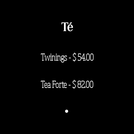
Té
Twinings - $ 54
.00
Tea Forte - $ 82.00
·