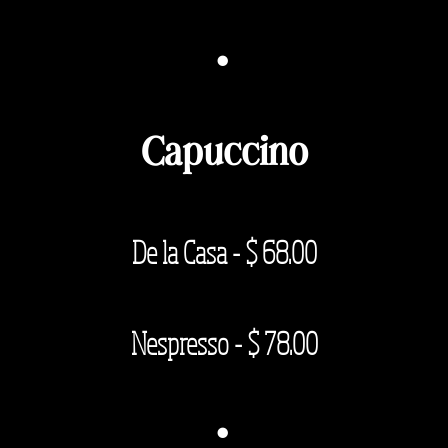
·
Capuccino
De la Casa - $
68.00
Nespresso - $ 78.00
·