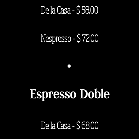
De la Casa - $
58.00
Nespresso - $ 7
2.00
·
Espresso Doble
De la Casa - $ 68
.00