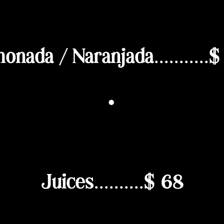
onada / Naranjada...........
·
Juices..........$ 68