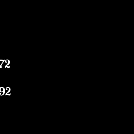
 72
 92