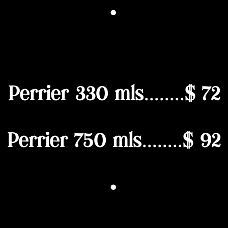
·
Perrier 330 mls........$ 72
Perrier 750 mls
........$ 92
·