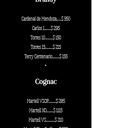
Bra
ndy
Cardenal de Mendoza........$ 350
Carlos 1...........$ 295
Torres 10.............$ 150
Torres 15.............$ 215
Terry Centenario............$ 155
·
Cognac
Martell VSOP.............$ 285
Martell XO............$ 1115
Martell VS...............$ 210