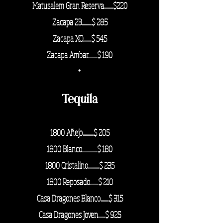
Matusalem Gran Reserva.........$220
Zacapa 23.....
.....$ 285
Zacapa XO........$ 545
Zacapa Ambar.........$ 190
·
Tequila
1800 Añejo...........$ 205
1800 Blanco...............$ 180
1800 Cristalino...........$ 235
1800 Reposado........$ 210
Casa Dragones Blanco........$ 315
Casa Dragones Joven.......$ 925