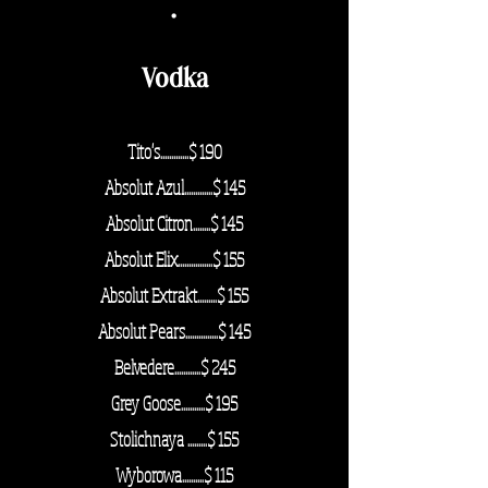
·
Vodka
Tito's.............$ 190
Absolut Azul.............$ 145
Absolut Citron........$ 145
Absolut Elix................$ 155
Absolut Extrakt.........$ 155
Absolut Pears...............$ 145
Belvedere............$ 245
Grey Goose...........
$ 195
Stolichnaya .........$ 155
Wyborowa.....
.....$ 115