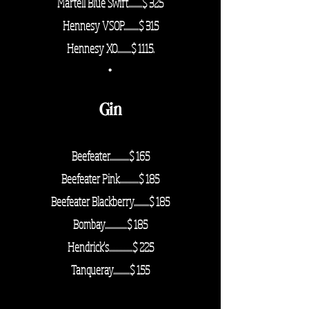
Martell Blue Swift
..........$ 325
Hennesy VSOP...........$ 315
Hennesy XO..........$ 1115.
·
Gin
Beefeater..............$ 165
Beefeater Pink..............$ 185
Beefeater Blackberry...........$ 185
Bombay................$ 185
Hendrick's.................$ 225
Tanqueray............$ 155