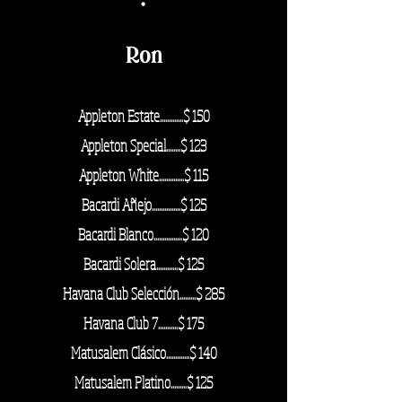
·
Ron
Appleton Estate.............$ 150
Appleton Special........$ 123
Appleton White..............$ 115
Bacardi Añejo................$ 125
Bacardi Blanco................$ 120
Bacardi Solera............$ 125
Havana Club Selección.........$ 285
Havana Club 7...........
$ 175
Matusalem Clásico.............$ 140
Matusalem Platino.........$ 125