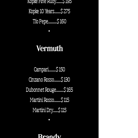
Kopke Fine Ruby
..........$ 195
Kopke 10 Years
..........$ 275
Tío Pepe..............$ 160
·
Vermuth
Campari............$ 150
Cinzano Rosso...........$ 130
Dubonnet Rouge............$ 165
Martini Rosso...........$ 115
Martini Dry
........$ 115
·